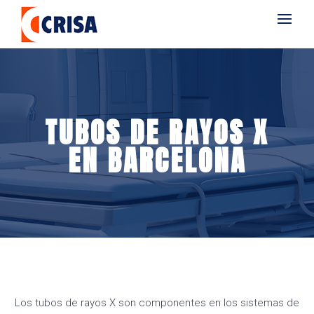
TUBOS DE RAYOS X
EN BARCELONA
Los tubos de rayos X son componentes en los sistemas de