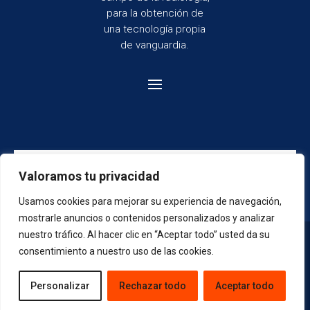
para la obtención de
una tecnología propia
de vanguardia.
Valoramos tu privacidad
Usamos cookies para mejorar su experiencia de navegación,
mostrarle anuncios o contenidos personalizados y analizar
CRISA © 2025 |
Todos los derechos reservados | Diseño
nuestro tráfico. Al hacer clic en “Aceptar todo” usted da su
web con ❤️
por
Appyweb
consentimiento a nuestro uso de las cookies.
Personalizar
Rechazar todo
Aceptar todo
Aviso legal
Política de cookies
Política
de privacidad