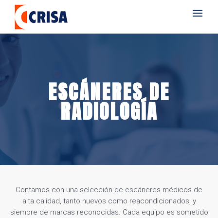
ESCÁNERES DE
RADIOLOGÍA
Contamos con una selección de escáneres médicos de
alta calidad, tanto nuevos como reacondicionados, y
siempre de marcas reconocidas. Cada equipo es sometido